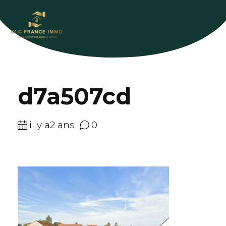
d7a507cd
il y a2 ans
0