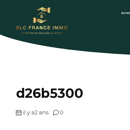
Accue
d26b5300
il y a2 ans
0