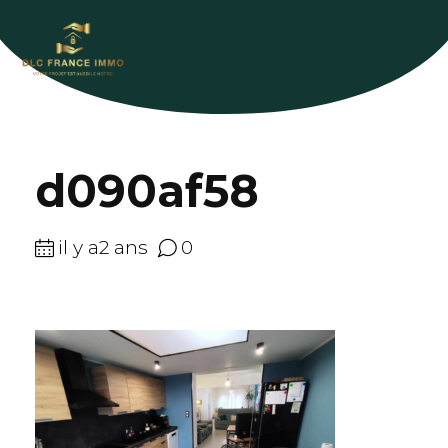
d090af58
il y a2 ans
0