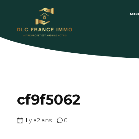
Accue
cf9f5062
il y a2 ans
0