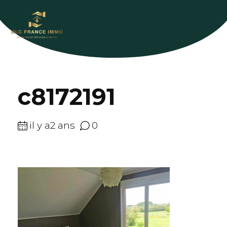
c8172191
il y a2 ans
0