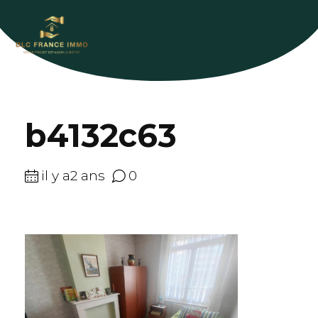
b4132c63
il y a2 ans
0