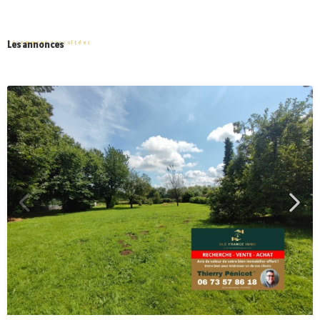
Les annonces
Récemment consultées