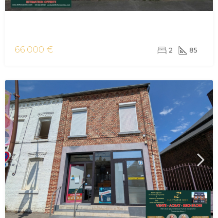
vente maison/villa Aulnoye-Aymeries
66.000 €
2
85