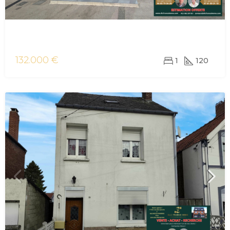
vente maison/villa Aulnoye-Aymeries
132.000 €
1
120