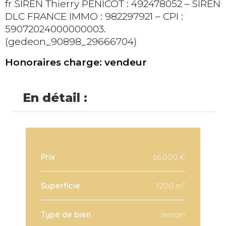
fr SIREN Thierry PENICOT : 492478052 – SIREN
DLC FRANCE IMMO : 982297921 – CPI :
59072024000000003.
(gedeon_90898_29666704)
Honoraires charge: vendeur
En détail :
Prix
66.000 €
Superficie
1200 m²
Type de bien
terrain