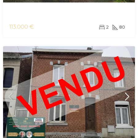
vente maison/villa Aulnoye-Aymeries
113.000 €
2
80