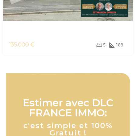
vente maison/villa Aulnoye-Aymeries
135.000 €
5
168
Estimer avec DLC
FRANCE IMMO:
c'est simple et 100%
Gratuit !