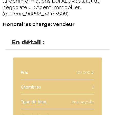
tarder!Informations LOI ALUR : Statut du
négociateur : Agent immobilier.
(gedeon_90898_32453808)
Honoraires charge: vendeur
En détail :
Prix
107.000 €
Chambres
3
Type de bien
maison/villa