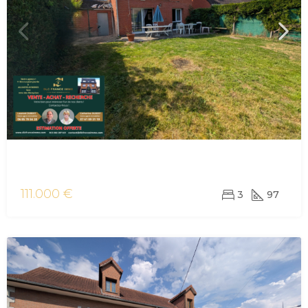
vente maison/villa Leval
111.000 €
3
97