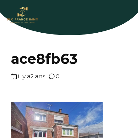
ace8fb63
il y a2 ans
0