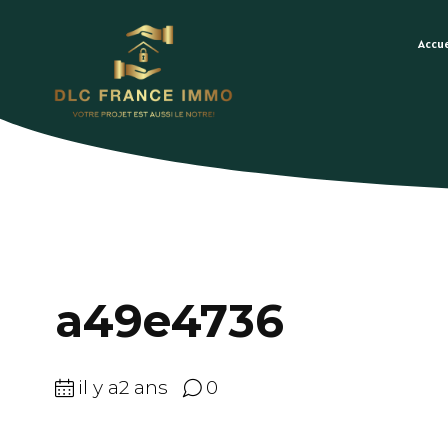
Accue
a49e4736
il y a2 ans
0