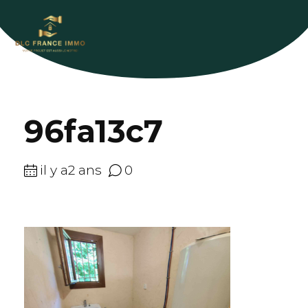
96fa13c7
il y a2 ans
0