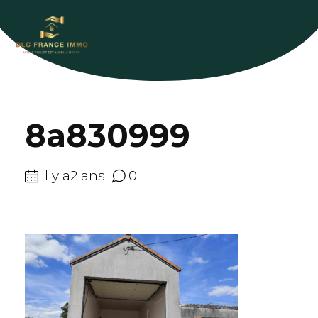
8a830999
il y a2 ans
0