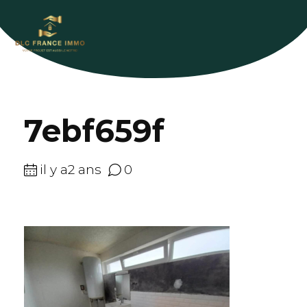
7ebf659f
il y a2 ans
0