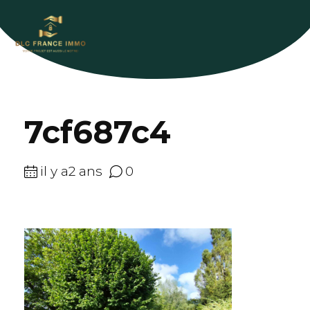
7cf687c4
il y a2 ans
0