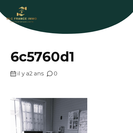
6c5760d1
il y a2 ans
0