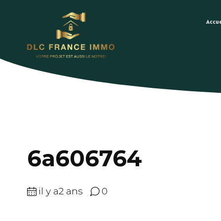
Accue
6a606764
il y a2 ans
0