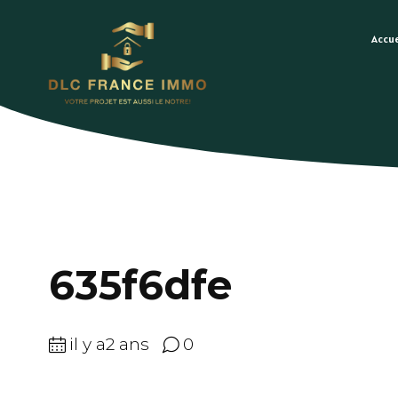
Accue
635f6dfe
il y a2 ans
0