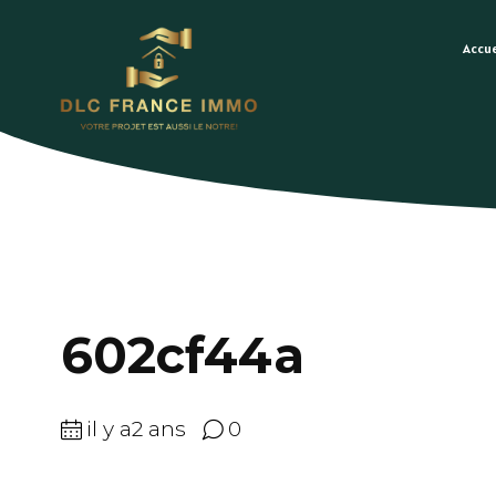
Accue
602cf44a
il y a2 ans
0