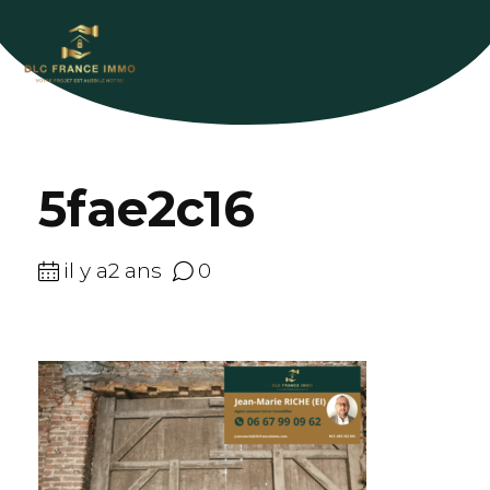
5fae2c16
il y a2 ans
0