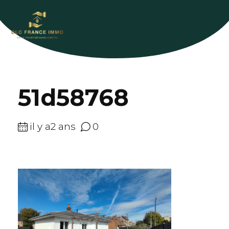
51d58768
il y a2 ans
0