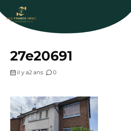
27e20691
il y a2 ans
0