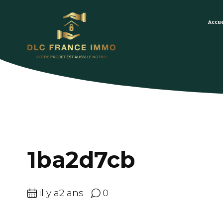
Accue
1ba2d7cb
il y a2 ans
0