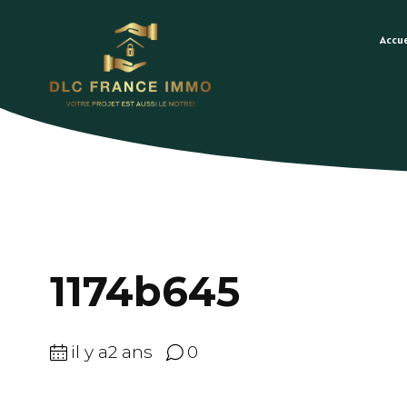
Accue
1174b645
il y a2 ans
0