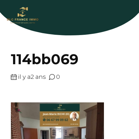
114bb069
il y a2 ans
0